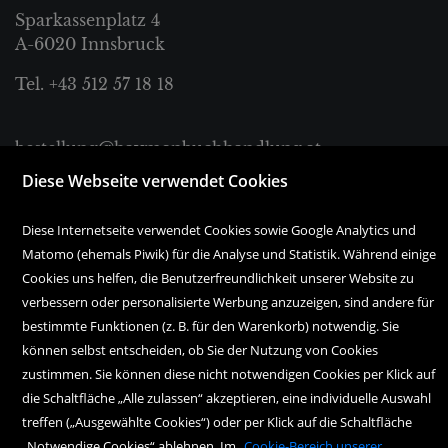
Sparkassenplatz 4
A-6020 Innsbruck
Tel. +43 512 57 18 18
bestellung@haymonbuchhandlung.at
Diese Webseite verwendet Cookies
Montag bis Freitag:
10.00 Uhr bis 18.00 Uhr
Diese Internetseite verwendet Cookies sowie Google Analytics und
Samstag:
Matomo (ehemals Piwik) für die Analyse und Statistik. Während einige
10.00 Uhr bis 17.00 Uhr
Cookies uns helfen, die Benutzerfreundlichkeit unserer Website zu
verbessern oder personalisierte Werbung anzuzeigen, sind andere für
bestimmte Funktionen (z. B. für den Warenkorb) notwendig. Sie
können selbst entscheiden, ob Sie der Nutzung von Cookies
zustimmen. Sie können diese nicht notwendigen Cookies per Klick auf
die Schaltfläche „Alle zulassen“ akzeptieren, eine individuelle Auswahl
treffen („Ausgewählte Cookies“) oder per Klick auf die Schaltfläche
Copyright Icons:
Socialicon
|
Zahlungsicon
|
Serviceicons
|
Kundenkontoicon
„Notwendige Cookies“ ablehnen. Im
Cookie-Bereich unserer