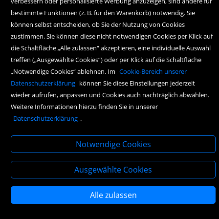
verbessern oder personalisierte Werbung anzuzeigen, sind andere für
Samstag:
bestimmte Funktionen (z. B. für den Warenkorb) notwendig. Sie
10.00 Uhr bis 17.00 Uhr
können selbst entscheiden, ob Sie der Nutzung von Cookies
zustimmen. Sie können diese nicht notwendigen Cookies per Klick auf
die Schaltfläche „Alle zulassen“ akzeptieren, eine individuelle Auswahl
treffen („Ausgewählte Cookies“) oder per Klick auf die Schaltfläche
„Notwendige Cookies“ ablehnen. Im
Cookie-Bereich unserer
Datenschutzerklärung
können Sie diese Einstellungen jederzeit
wieder aufrufen, anpassen und Cookies auch nachträglich abwählen.
Copyright Icons:
Socialicon
|
Zahlungsicon
|
Serviceicons
|
Kundenkontoicon
Weitere Informationen hierzu finden Sie in unserer
Datenschutzerklärung
.
Notwendige Cookies
Ausgewählte Cookies
Alle zulassen