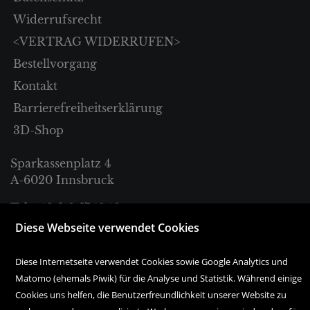
Widerrufsrecht
<VERTRAG WIDERRUFEN>
Bestellvorgang
Kontakt
Barrierefreiheitserklärung
3D-Shop
Sparkassenplatz 4
A-6020 Innsbruck
Tel. +43 512 57 18 18
Diese Webseite verwendet Cookies
bestellung@haymonbuchhandlung.at
Diese Internetseite verwendet Cookies sowie Google Analytics und
Matomo (ehemals Piwik) für die Analyse und Statistik. Während einige
Montag bis Freitag:
Cookies uns helfen, die Benutzerfreundlichkeit unserer Website zu
10.00 Uhr bis 18.00 Uhr